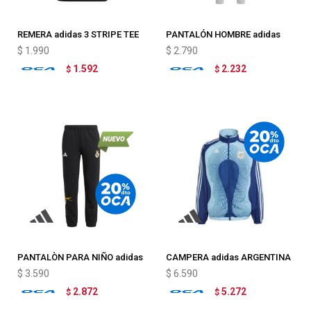
REMERA adidas 3 STRIPE TEE
PANTALÓN HOMBRE adidas
SLIM
TIRO 26 LEAGUE
$
1.990
$
2.790
1.592
2.232
$
$
PANTALÒN PARA NIÑO adidas
CAMPERA adidas ARGENTINA
REAL MADRID MARVEL
2006
$
3.590
$
6.590
2.872
5.272
$
$