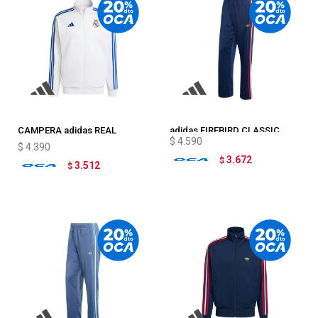
CAMPERA adidas REAL
adidas FIREBIRD CLASSIC
$
4.590
MADRID DNA
$
4.390
3.672
$
3.512
$