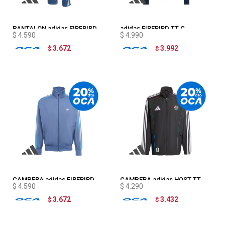
PANTALON adidas FIREBIRD
adidas FIREBIRD TT C
$
4.590
$
4.990
3.672
3.992
$
$
CAMPERA adidas FIREBIRD
CAMPERA adidas HOST TT
$
4.590
$
4.290
3.672
3.432
$
$