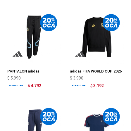
PANTALON adidas
adidas FIFA WORLD CUP 2026
ARGENTINA 2006
OFFICIAL EMBLEM
$
5.990
$
3.990
4.792
3.192
$
$