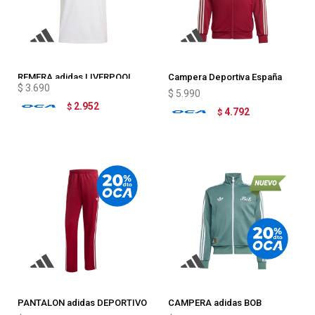
REMERA adidas LIVERPOOL
Campera Deportiva España
$
3.690
adidas
$
5.990
2.952
$
4.792
$
PANTALON adidas DEPORTIVO
CAMPERA adidas BOB