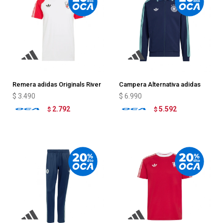
Remera adidas Originals River
Campera Alternativa adidas
Plate
Alemania
$
3.490
$
6.990
2.792
5.592
$
$