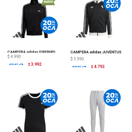
CAMPERA adidas FIREBIRD
CAMPERA adidas JUVENTUS
$
4.990
ORIGINALS
$
5.990
3.992
$
4.792
$