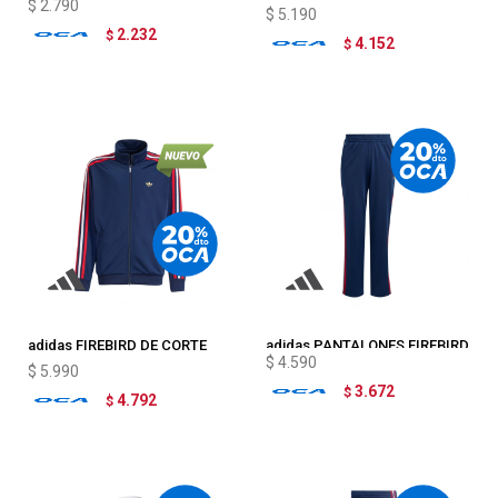
$
2.790
UBP MANCHESTER UNITED
$
5.190
2.232
$
4.152
$
adidas FIREBIRD DE CORTE
adidas PANTALONES FIREBIRD
$
4.590
HOLGADO PARA NIÑOS
$
5.990
3.672
$
4.792
$