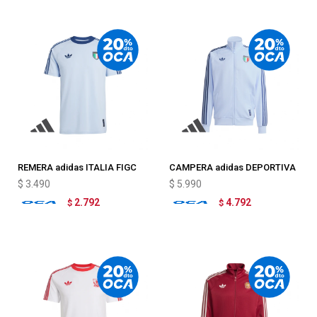
REMERA adidas ITALIA FIGC
CAMPERA adidas DEPORTIVA
OG TEE
ITALIA
$
3.490
$
5.990
2.792
4.792
$
$