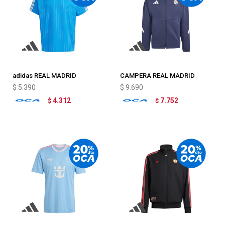
adidas REAL MADRID
CAMPERA REAL MADRID
TERRACE ICONS
adidas Z.N.E. ANTHEM
$
5.390
$
9.690
4.312
7.752
$
$