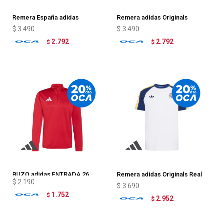
Remera España adidas
Remera adidas Originals
Originals
Argentina
$
3.490
$
3.490
2.792
2.792
$
$
BUZO adidas ENTRADA 26
Remera adidas Originals Real
$
2.190
Madrid
$
3.690
1.752
$
2.952
$