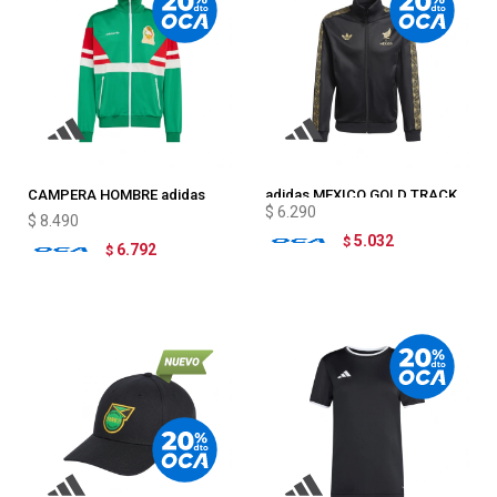
CAMPERA HOMBRE adidas
adidas MEXICO GOLD TRACK
$
6.290
MEXICO 1986
$
8.490
5.032
$
6.792
$