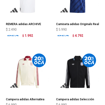
REMERA adidas ARCHIVE
Camiseta adidas Originals Real
AFRICA 94
Madrid
$
2.490
$
5.990
1.992
4.792
$
$
Campera adidas Alternativa
Campera adidas Selección
España
Argentina
$
6.990
$
6.990