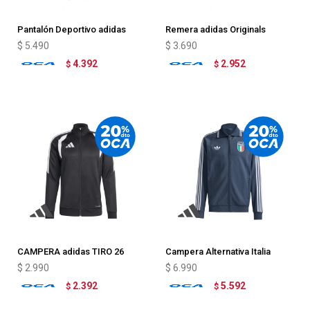
Pantalón Deportivo adidas
Remera adidas Originals
Alemania
Manchester United
$
5.490
$
3.690
4.392
2.952
$
$
CAMPERA adidas TIRO 26
Campera Alternativa Italia
LEAGUE
adidas
$
2.990
$
6.990
2.392
5.592
$
$