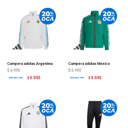
Campera adidas Argentina
Campera adidas Mexico
Anthem
Anthem
$
6.990
$
6.990
5.592
5.592
$
$