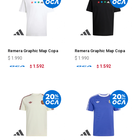
Remera Graphic Map Copa
Remera Graphic Map Copa
Mundial de la FIFA 26 adidas
Mundial de la FIFA 26 adidas
$
1.990
$
1.990
1.592
1.592
$
$