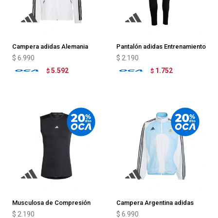
Campera adidas Alemania
Pantalón adidas Entrenamiento
Anthem
Entrada 26
$
6.990
$
2.190
5.592
1.752
$
$
Musculosa de Compresión
Campera Argentina adidas
adidas de Entrenamiento
Retro Home 2006
$
2.190
$
6.990