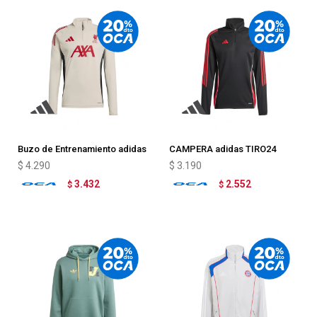
Buzo de Entrenamiento adidas
CAMPERA adidas TIRO24
Liverpool FC Tiro 25
TRINING
$
4.290
$
3.190
Competitio
3.432
2.552
$
$