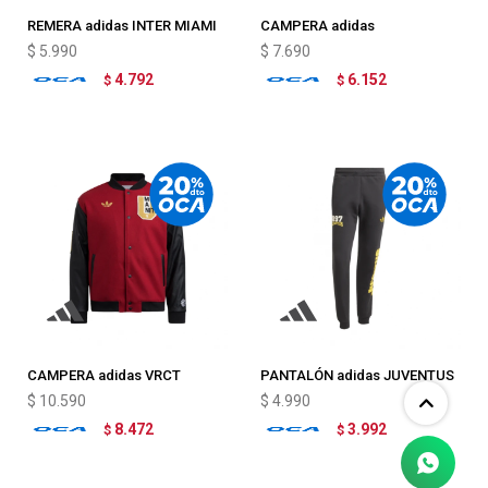
REMERA adidas INTER MIAMI
CAMPERA adidas
CF 25/26 3
MANCHESTER UNITED
$
5.990
$
7.690
TERRACE ICONS
4.792
6.152
$
$
CAMPERA adidas VRCT
PANTALÓN adidas JUVENTUS
MANCHESTER UNITED
VRCT
$
10.590
$
4.990
8.472
3.992
$
$