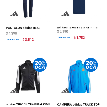
PANTALÓN adidas REAL
adidas CAMISETA 3 STRIPES
$
2.190
MADRID US PACK
$
4.390
1.752
$
3.512
$
adidas TIRO 24 TRAINING KIDS
CAMPERA adidas TRACK TOP