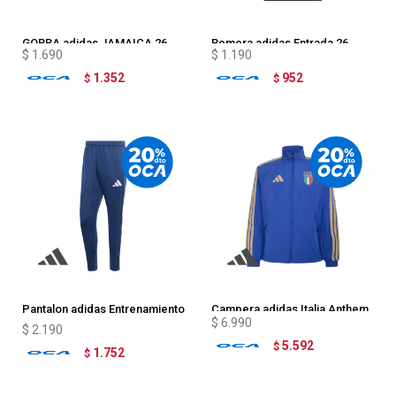
GORRA adidas JAMAICA 26
Remera adidas Entrada 26
$
1.690
$
1.190
1.352
952
$
$
Pantalon adidas Entrenamiento
Campera adidas Italia Anthem
$
6.990
Entrada 26
$
2.190
5.592
$
1.752
$