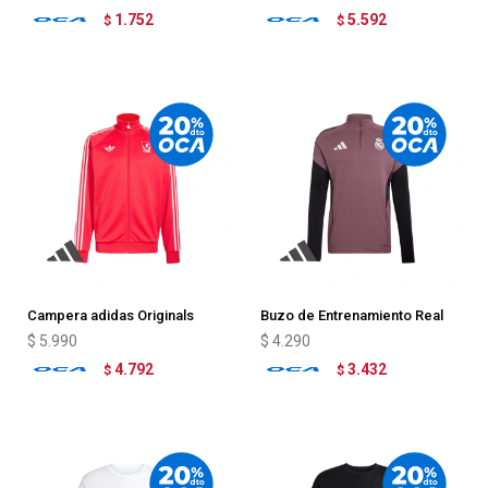
1.752
5.592
$
$
Campera adidas Originals
Buzo de Entrenamiento Real
Liverpool
Madrid adidas
$
5.990
$
4.290
4.792
3.432
$
$