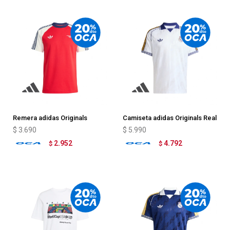
Remera adidas Originals
Camiseta adidas Originals Real
Arsenal FC
Madrid
$
3.690
$
5.990
2.952
4.792
$
$