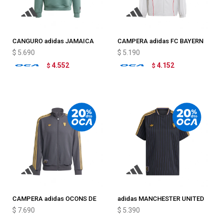
CANGURO adidas JAMAICA
CAMPERA adidas FC BAYERN
VRCT
UBP
$
5.690
$
5.190
4.552
4.152
$
$
CAMPERA adidas OCONS DE
adidas MANCHESTER UNITED
MANCHESTER UNITED FC
TERRACE ICONS
$
7.690
$
5.390