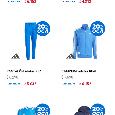
6.152
4.312
$
$
PANTALÓN adidas REAL
CAMPERA adidas REAL
MADRID TERRACE ICONS
MADRID TERRACE ICONS
$
6.290
$
7.690
5.032
6.152
$
$