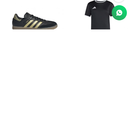
Championes adidas Samba
Remera adidas Entrada 26
Messi
$
1.190
$
5.690