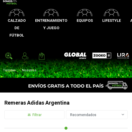
CALZADO
ENTRENAMIENTO
EQUIPOS
LIFESTYLE
DE
Y JUEGO
FÚTBOL
Zooko
Global Sports
Lira

Tiendas
Nosotros
Remeras Adidas Argentina
Recomendados