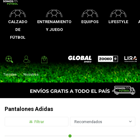
CALZADO
ENTRENAMIENTO
EQUIPOS
LIFESTYLE
DE
Y JUEGO
FÚTBOL
Zooko
Global Sports
Lira

Tiendas
Nosotros
Pantalones Adidas
Recomendados