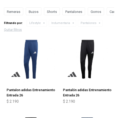
Remeras
Buzos
Shorts
Pantalones
Gorros
Camp
Filtrando por:
Lifestyle
Indumentaria
Pantalones
Quitar filtros
Pantalon adidas Entrenamiento
Pantalón adidas Entrenamiento
Entrada 26
Entrada 26
$
2.190
$
2.190