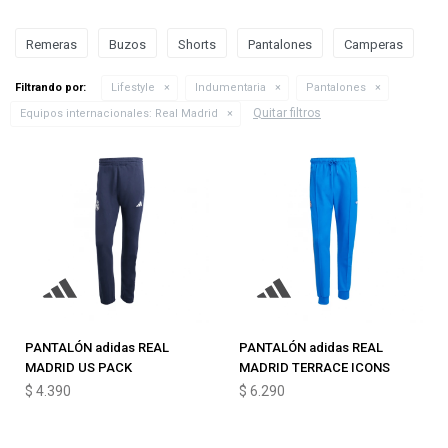
Remeras
Buzos
Shorts
Pantalones
Camperas
Filtrando por:
Lifestyle
Indumentaria
Pantalones
Quitar filtros
Equipos internacionales:
Real Madrid
PANTALÓN adidas REAL
PANTALÓN adidas REAL
MADRID US PACK
MADRID TERRACE ICONS
$
4.390
$
6.290