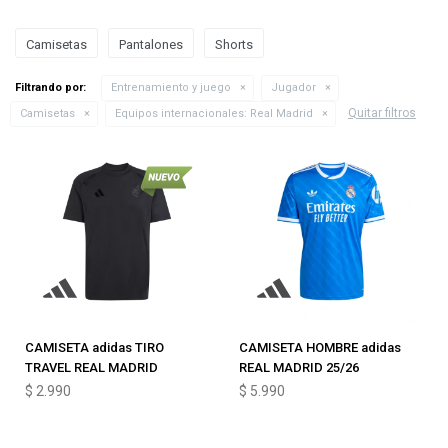
Camisetas
Pantalones
Shorts
Filtrando por:
Entrenamiento y juego
Jugador
Quitar filtros
Camisetas
Equipos internacionales:
Real Madrid
CAMISETA adidas TIRO
CAMISETA HOMBRE adidas
TRAVEL REAL MADRID
REAL MADRID 25/26
$
2.990
$
5.990