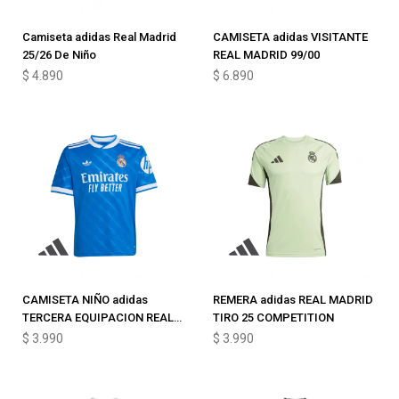
Camiseta adidas Real Madrid
CAMISETA adidas VISITANTE
25/26 De Niño
REAL MADRID 99/00
$
4.890
$
6.890
CAMISETA NIÑO adidas
REMERA adidas REAL MADRID
TERCERA EQUIPACION REAL
TIRO 25 COMPETITION
MADRID 25/26
$
3.990
$
3.990