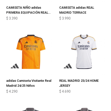
CAMISETA NIÑO adidas
CAMISETA adidas REAL
PRIMERA EQUIPACIÓN REAL
MADRID TERRACE
MADRID 25/26
$
3.390
$
3.990
adidas Camiseta Visitante Real
REAL MADRID 23/24 HOME
Madrid 24/25 Niños
JERSEY
$
4.290
$
4.690