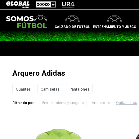
Zooko
Global Sports
Lira
CALZADO DE FÚTBOL
ENTRENAMIENTO Y JUEGO
Arquero Adidas
Guantes
Camisetas
Pantalones
Quitar filtros
Filtrando por:
Entrenamiento y juego
Arquero