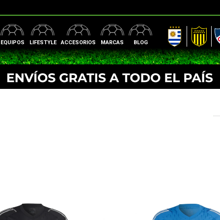
AUF
Peñarol
Nac
EQUIPOS
LIFESTYLE
ACCESORIOS
MARCAS
BLOG