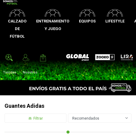
CALZADO
ENTRENAMIENTO
EQUIPOS
LIFESTYLE
DE
Y JUEGO
FÚTBOL
Zooko
Global Sports
Lira

Tiendas
Nosotros
Guantes Adidas
Recomendados