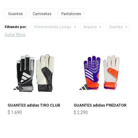
Guantes
Camisetas
Pantalones
Filtrando por:
Entrenamiento y juego
Arquero
Guantes
Quitar filtros
GUANTES adidas TIRO CLUB
GUANTES adidas PREDATOR
$
1.690
$
2.290