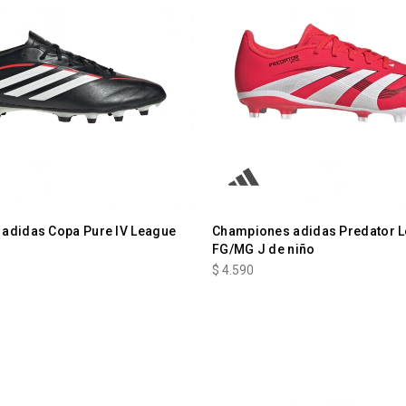
adidas Copa Pure IV League
Championes adidas Predator 
FG/MG J de niño
$
4.590