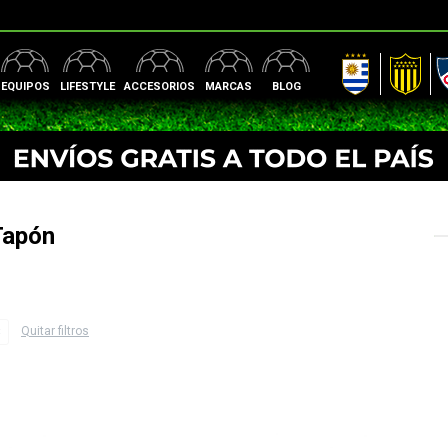
AUF
Peñarol
Nac
EQUIPOS
LIFESTYLE
ACCESORIOS
MARCAS
BLOG
Tapón
Quitar filtros