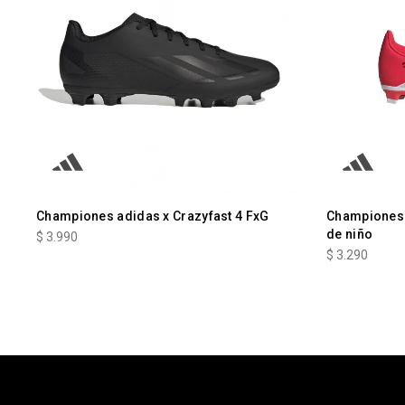
Championes adidas x Crazyfast 4 FxG
Championes 
de niño
$
3.990
$
3.290