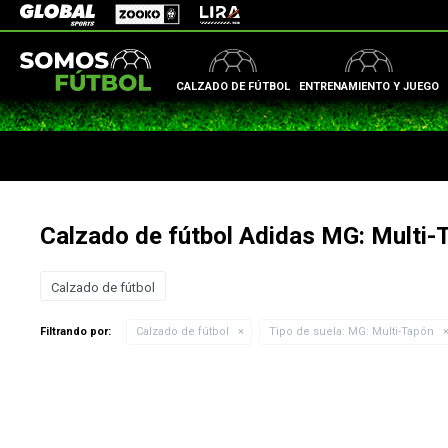
Zooko
Global Sports
Lira
CALZADO DE FÚTBOL
ENTRENAMIENTO Y JUEGO
Calzado de fútbol Adidas MG: Multi-
Calzado de fútbol
Filtrando por:
Calzado de fútbol
Tipo de suela:
MG: Multi-Tapón