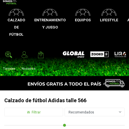
CALZADO
ENTRENAMIENTO
EQUIPOS
LIFESTYLE
DE
Y JUEGO
FÚTBOL
Zooko
Global Sports
Lira

Tiendas
Nosotros
Calzado de fútbol Adidas talle 566
Recomendados