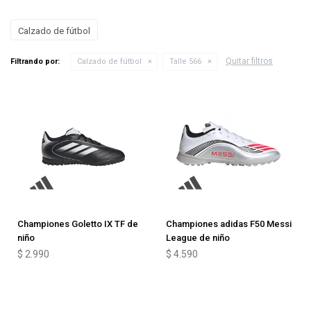
Calzado de fútbol
Quitar filtros
Filtrando por:
Calzado de fútbol
Talle 566
Championes Goletto IX TF de
Championes adidas F50 Messi
niño
League de niño
$
2.990
$
4.590