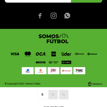



© Copyright 2026 / Somos Fútbol
S
M
XL