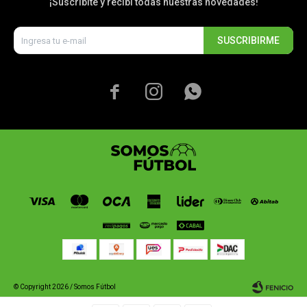
¡Suscribite y recibí todas nuestras novedades!
SUSCRIBIRME



© Copyright 2026 / Somos Fútbol