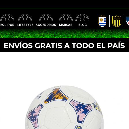
AUF
Peñarol
Nac
EQUIPOS
LIFESTYLE
ACCESORIOS
MARCAS
BLOG