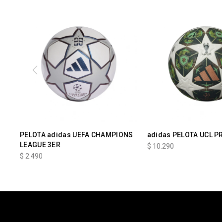
PELOTA adidas UEFA CHAMPIONS
adidas PELOTA UCL P
LEAGUE 3ER
$
10.290
$
2.490