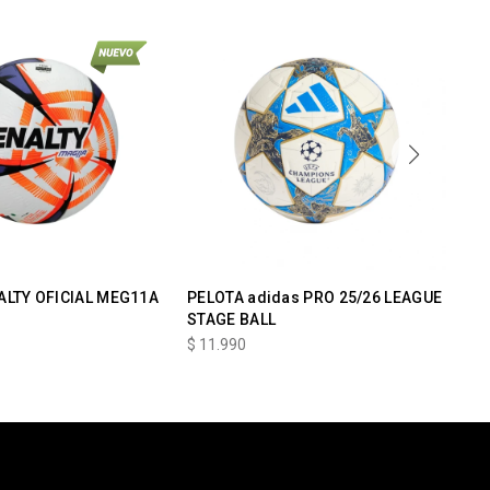
ALTY OFICIAL MEG11A
PELOTA adidas PRO 25/26 LEAGUE
Co
STAGE BALL
ad
$
11.990
$
1