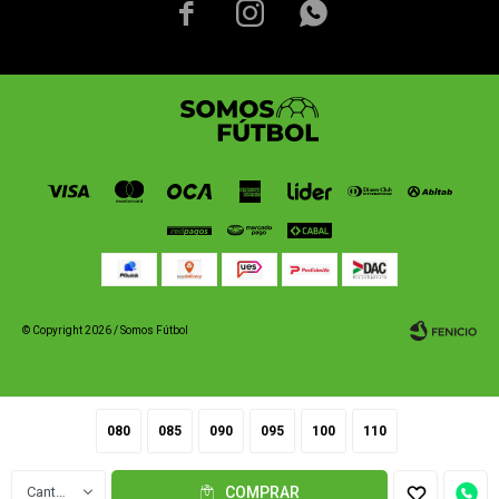



© Copyright 2026 / Somos Fútbol
080
085
090
095
100
110
Fenicio
1
COMPRAR