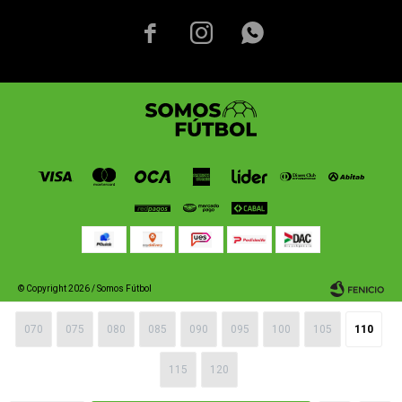



© Copyright 2026 / Somos Fútbol
070
075
080
085
090
095
100
105
110
115
120