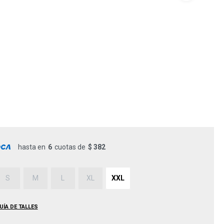
hasta en
6
cuotas de
$ 382
S
M
L
XL
XXL
UÍA DE TALLES