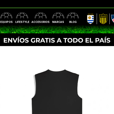
AUF
Peñarol
Nac
EQUIPOS
LIFESTYLE
ACCESORIOS
MARCAS
BLOG