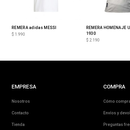
REMERA adidas MESSI
REMERA HOMENAJE 
1930
$
1.990
$
2.190
EMPRESA
COMPRA
Nosotros
Cómo compr
Contacto
Envíos y devo
Tienda
Preguntas fr