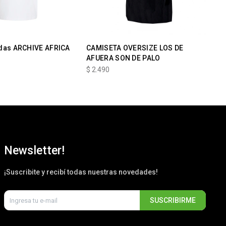
das ARCHIVE AFRICA
CAMISETA OVERSIZE LOS DE
NI
AFUERA SON DE PALO
$
2
$
2.490
Newsletter!
¡Suscribite y recibí todas nuestras novedades!
SUSCRIBIRME