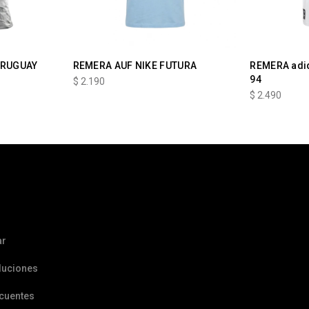
URUGUAY
REMERA AUF NIKE FUTURA
REMERA adi
94
$
2.190
$
2.490
ar
luciones
ecuentes