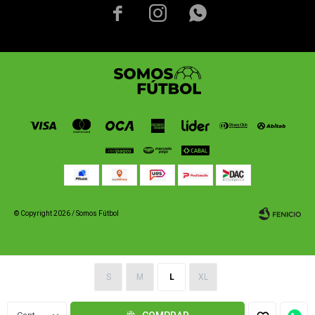



© Copyright 2026 / Somos Fútbol
S
M
L
XL
Fenicio