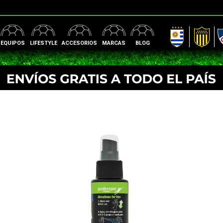
AUF
Peñarol
Nac
EQUIPOS
LIFESTYLE
ACCESORIOS
MARCAS
BLOG