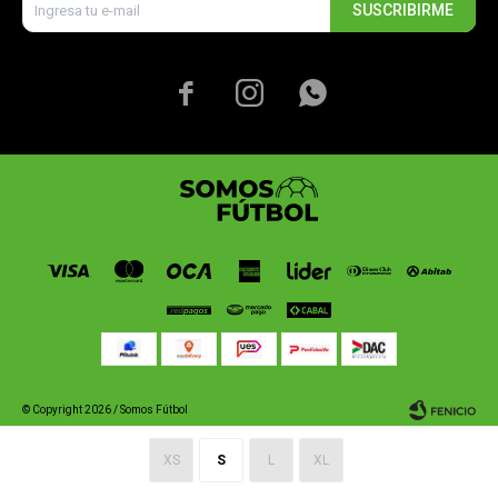
SUSCRIBIRME



© Copyright 2026 / Somos Fútbol
XS
S
L
XL