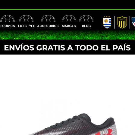
AUF
Peñarol
Nac
EQUIPOS
LIFESTYLE
ACCESORIOS
MARCAS
BLOG