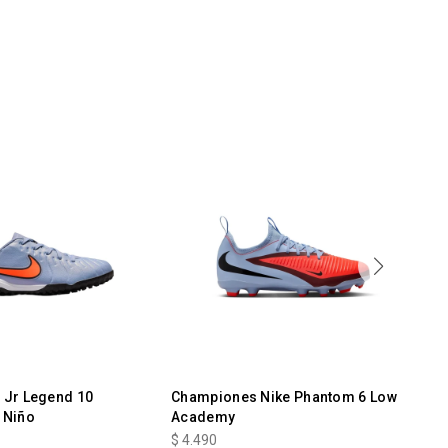
Jr Legend 10
Championes Nike Phantom 6 Low
Ch
 Niño
Academy
Le
$
4.490
$
4