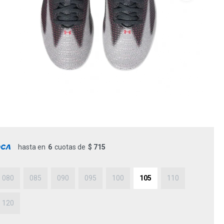
hasta en
6
cuotas de
$ 715
080
085
090
095
100
105
110
120