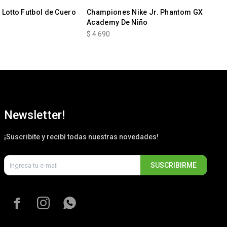
Lotto Futbol de Cuero
Championes Nike Jr. Phantom GX
Ch
Academy De Niño
JR
$
4.690
$
4
Newsletter!
¡Suscribite y recibí todas nuestras novedades!
SUSCRIBIRME


