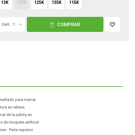
13K
105K
125K
135K
115K
COMPRAR
1
 diseñado para marcar
ura en relieve,
nal de la pelota en
 de moqueta artificial.
nes · Parte superior