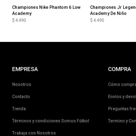
Championes Nike Phantom 6 Low
Championes Jr Legen
Academy
Academy De Niño
$
4.490
$
4.490
EMPRESA
COMPRA
Nosotros
Cómo compr
Contacto
Envíos y devo
Tienda
Preguntas fr
Términos y condiciones Somos Fútbol
Termino y Co
Trabaja con Nosotros