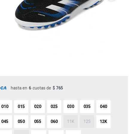
hasta en
6
cuotas de
$ 765
010
015
020
025
030
035
040
045
050
055
060
11K
125
12K