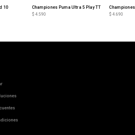
d 10
Championes Puma Ultra 5 Play TT
Championes 
$
4.590
$
4.690
ar
luciones
ecuentes
ndiciones