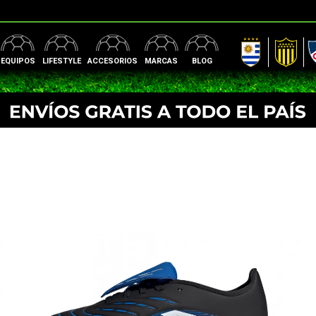
AUF
Peñarol
Nac
EQUIPOS
LIFESTYLE
ACCESORIOS
MARCAS
BLOG