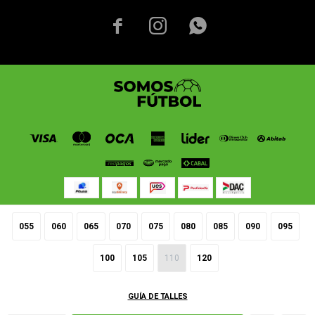



055
060
065
070
075
080
085
090
095
© Copyright 2026 / Somos Fútbol
100
105
110
120
GUÍA DE TALLES