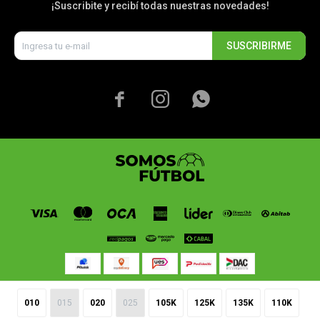
¡Suscribite y recibí todas nuestras novedades!
SUSCRIBIRME



010
015
020
025
105K
125K
135K
110K
© Copyright 2026 / Somos Fútbol