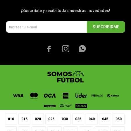
¡Suscribite y recibí todas nuestras novedades!
SUSCRIBIRME



010
015
020
025
030
035
040
045
050