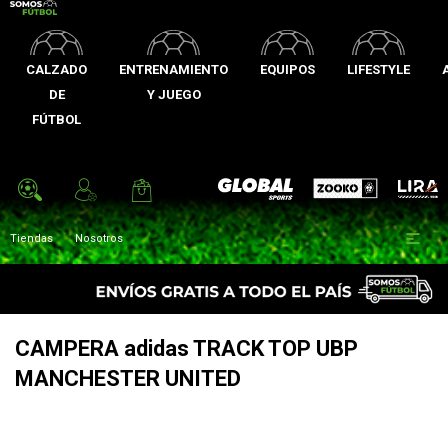
CALZADO
ENTRENAMIENTO
EQUIPOS
LIFESTYLE
DE
Y JUEGO
FÚTBOL
Zooko
Global Sports
Lira

Tiendas
Nosotros
CAMPERA adidas TRACK TOP UBP
MANCHESTER UNITED