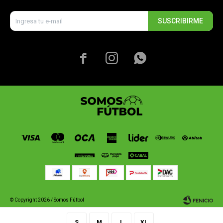
SUSCRIBIRME



© Copyright 2026 / Somos Fútbol
S
M
L
XL