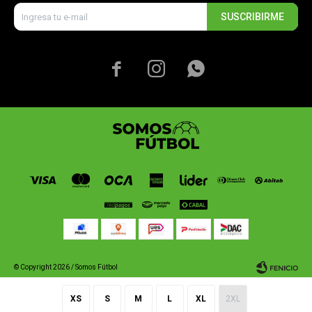
SUSCRIBIRME



© Copyright 2026 / Somos Fútbol
XS
S
M
L
XL
2XL