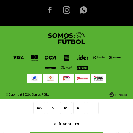



© Copyright 2026 / Somos Fútbol
XS
S
M
XL
L
GUÍA DE TALLES