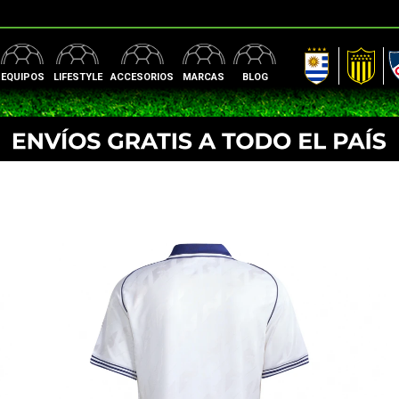
AUF
Peñarol
Nac
EQUIPOS
LIFESTYLE
ACCESORIOS
MARCAS
BLOG