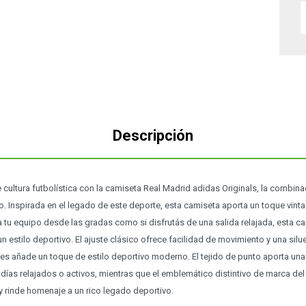
Descripción
e cultura futbolística con la camiseta Real Madrid adidas Originals, la combina
o. Inspirada en el legado de este deporte, esta camiseta aporta un toque vint
s a tu equipo desde las gradas como si disfrutás de una salida relajada, esta 
 estilo deportivo. El ajuste clásico ofrece facilidad de movimiento y una silue
nes añade un toque de estilo deportivo moderno. El tejido de punto aporta u
a días relajados o activos, mientras que el emblemático distintivo de marca del
 rinde homenaje a un rico legado deportivo.