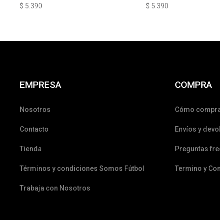
$
5.390
$
5.390
EMPRESA
COMPRA
Nosotros
Cómo compr
Contacto
Envíos y devo
Tienda
Preguntas fr
Términos y condiciones Somos Fútbol
Termino y Co
Trabaja con Nosotros