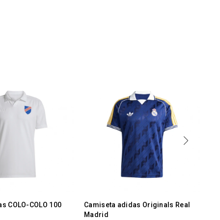
as COLO-COLO 100
Camiseta adidas Originals Real
RE
Madrid
25