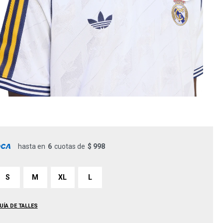
hasta en
6
cuotas de
$ 998
S
M
XL
L
UÍA DE TALLES