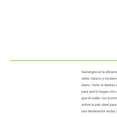
Sumergite en la vibrant
estilo clásico y modern
diario. Tanto si alentá
para que lo hagas con un
que el cuello con boto
sobre la piel, ideal par
una declaración audaz y