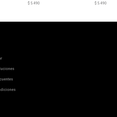
$
5.490
$
5.490
ar
luciones
ecuentes
ndiciones