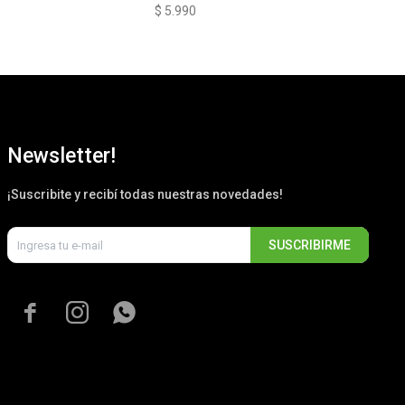
$
5.990
$
5
Newsletter!
¡Suscribite y recibí todas nuestras novedades!
SUSCRIBIRME


