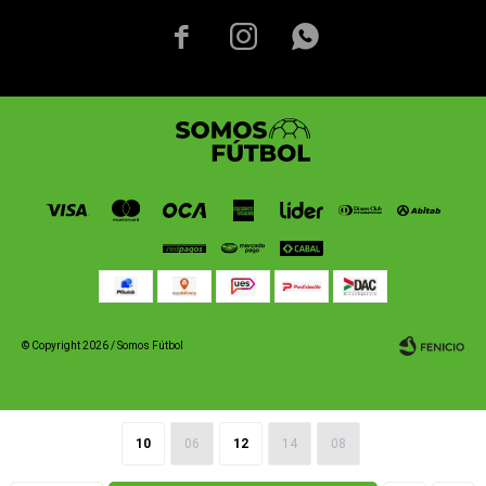



© Copyright 2026 / Somos Fútbol
10
06
12
14
08