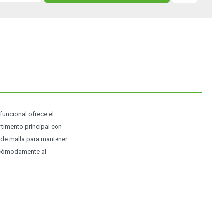
uncional ofrece el
timento principal con
al de malla para mantener
o cómodamente al