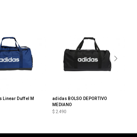
 Linear Duffel M
adidas BOLSO DEPORTIVO
BO
MEDIANO
$
2
$
2.490