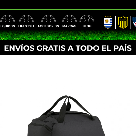
AUF
Peñarol
Nac
EQUIPOS
LIFESTYLE
ACCESORIOS
MARCAS
BLOG