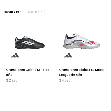
Filtrando por:
Talle 567
Championes Goletto IX TF de
Championes adidas F50 Messi
niño
League de niño
$
2.990
$
4.590