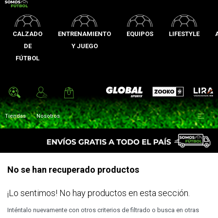
CALZADO
ENTRENAMIENTO
EQUIPOS
LIFESTYLE
DE
Y JUEGO
FÚTBOL
Zooko
Global Sports
Lira

Tiendas
Nosotros
No se han recuperado productos
¡Lo sentimos! No hay productos en esta sección.
Inténtalo nuevamente con otros criterios de filtrado o busca en otras