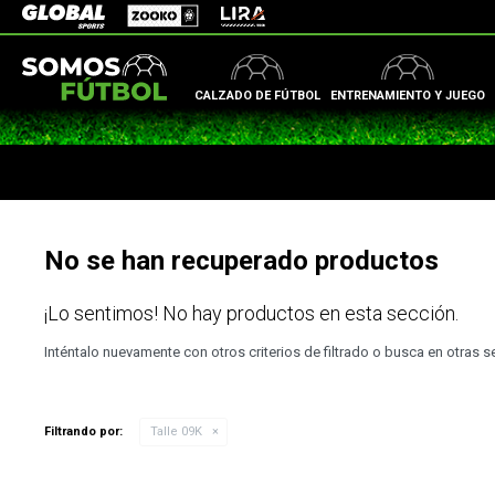
Zooko
Global Sports
Lira
CALZADO DE FÚTBOL
ENTRENAMIENTO Y JUEGO
No se han recuperado productos
¡Lo sentimos! No hay productos en esta sección.
Inténtalo nuevamente con otros criterios de filtrado o busca en otras 
Filtrando por:
Talle 09K