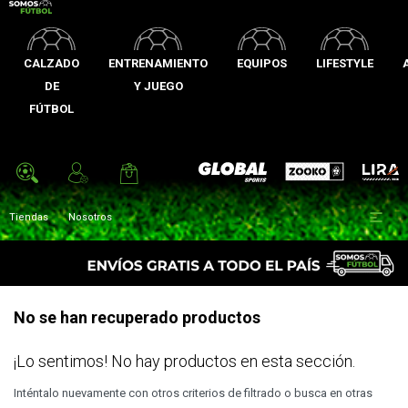
CALZADO
ENTRENAMIENTO
EQUIPOS
LIFESTYLE
DE
Y JUEGO
FÚTBOL
Zooko
Global Sports
Lira

Tiendas
Nosotros
No se han recuperado productos
¡Lo sentimos! No hay productos en esta sección.
Inténtalo nuevamente con otros criterios de filtrado o busca en otras