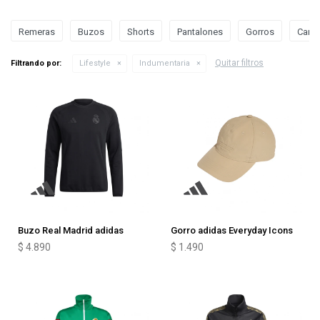
Remeras
Buzos
Shorts
Pantalones
Gorros
Camp
Quitar filtros
Filtrando por:
Lifestyle
Indumentaria
Buzo Real Madrid adidas
Gorro adidas Everyday Icons
$
4.890
$
1.490