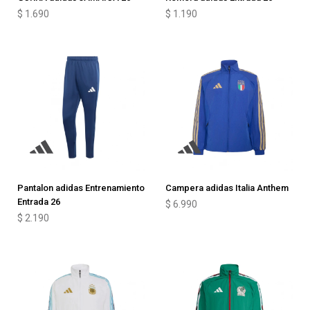
$
1.690
$
1.190
Pantalon adidas Entrenamiento
Campera adidas Italia Anthem
Entrada 26
$
6.990
$
2.190