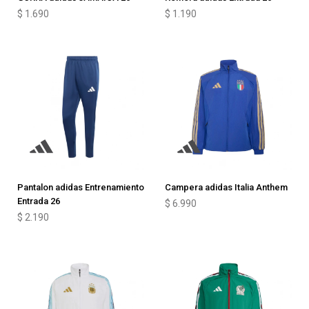
$
1.690
$
1.190
Pantalon adidas Entrenamiento
Campera adidas Italia Anthem
Entrada 26
$
6.990
$
2.190