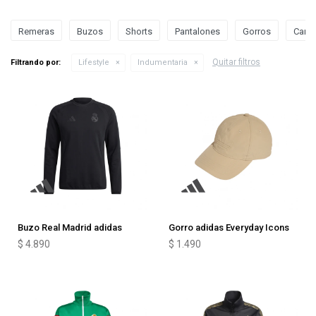
Remeras
Buzos
Shorts
Pantalones
Gorros
Camp
Quitar filtros
Filtrando por:
Lifestyle
Indumentaria
Buzo Real Madrid adidas
Gorro adidas Everyday Icons
$
4.890
$
1.490