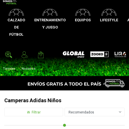
CALZADO
ENTRENAMIENTO
EQUIPOS
LIFESTYLE
DE
Y JUEGO
FÚTBOL
Zooko
Global Sports
Lira

Tiendas
Nosotros
Camperas Adidas Niños
Recomendados