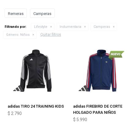
Remeras
Camperas
Filtrando por:
Lifestyle
Indumentaria
Camperas
Quitar filtros
Género:
Niños
adidas TIRO 24 TRAINING KIDS
adidas FIREBIRD DE CORTE
HOLGADO PARA NIÑOS
$
2.790
$
5.990