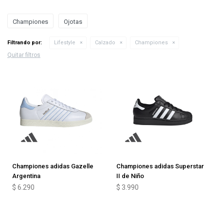
Championes
Ojotas
Filtrando por:
Lifestyle
Calzado
Championes
Quitar filtros
Championes adidas Gazelle
Championes adidas Superstar
Argentina
II de Niño
$
6.290
$
3.990