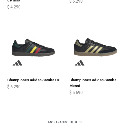
de niño
$
6.290
$
4.290
Championes adidas Samba OG
Championes adidas Samba
Messi
$
6.290
$
5.690
MOSTRANDO
38
DE
38