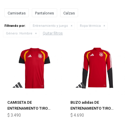
Camisetas
Pantalones
Calzas
Filtrando por:
Entrenamiento y juego
Ropa térmica
Quitar filtros
Género:
Hombre
CAMISETA DE
BUZO adidas DE
ENTRENAMIENTO TIRO
ENTRENAMIENTO TIRO
ALEMANIA 26
TRAINING ALEMANIA 26
$
3.490
$
4.690