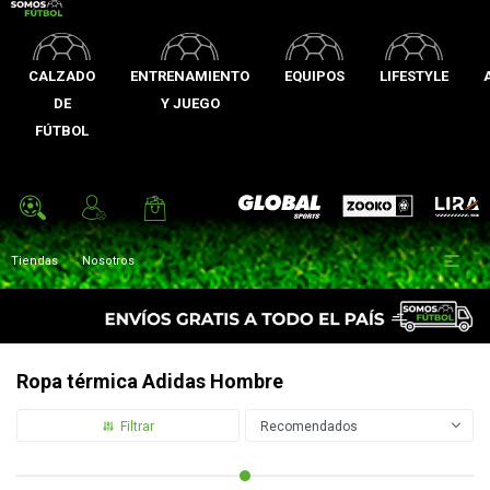
CALZADO
ENTRENAMIENTO
EQUIPOS
LIFESTYLE
DE
Y JUEGO
FÚTBOL
Zooko
Global Sports
Lira

Tiendas
Nosotros
Ropa térmica Adidas Hombre
Recomendados