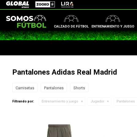
Zooko
Global Sports
Lira
CALZADO DE FÚTBOL
ENTRENAMIENTO Y JUEGO
Pantalones Adidas Real Madrid
Camisetas
Pantalones
Shorts
Filtrando por:
Entrenamiento y juego
Jugador
Pantalones