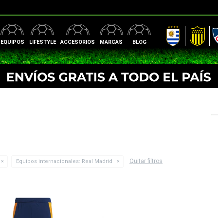
AUF
Peñarol
Nac
EQUIPOS
LIFESTYLE
ACCESORIOS
MARCAS
BLOG
Quitar filtros
Equipos internacionales:
Real Madrid