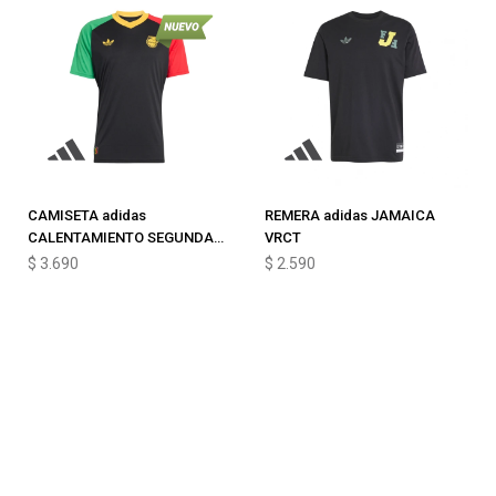
CAMISETA adidas
REMERA adidas JAMAICA
CALENTAMIENTO SEGUNDA
VRCT
EQUIPACIÓN JAMAICA 26J
$
3.690
$
2.590