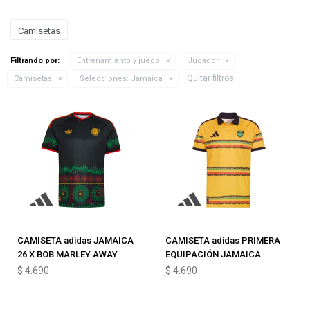
Camisetas
Filtrando por:
Entrenamiento y juego
Jugador
Quitar filtros
Camisetas
Selecciones:
Jamaica
CAMISETA adidas JAMAICA
CAMISETA adidas PRIMERA
26 X BOB MARLEY AWAY
EQUIPACIÓN JAMAICA
$
4.690
$
4.690