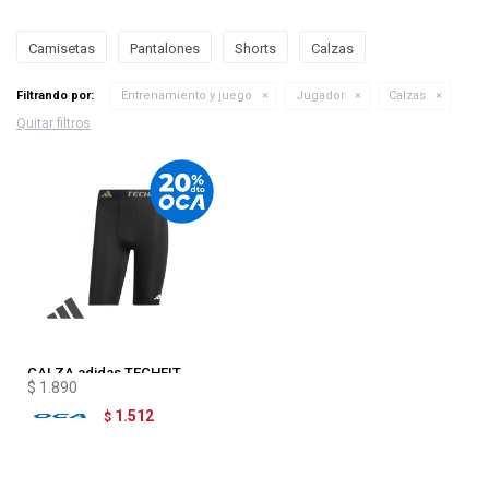
Camisetas
Pantalones
Shorts
Calzas
Filtrando por:
Entrenamiento y juego
Jugador
Calzas
Quitar filtros
CALZA adidas TECHFIT
$
1.890
1.512
$