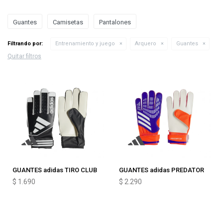
Guantes
Camisetas
Pantalones
Filtrando por:
Entrenamiento y juego
Arquero
Guantes
Quitar filtros
GUANTES adidas TIRO CLUB
GUANTES adidas PREDATOR
$
1.690
$
2.290