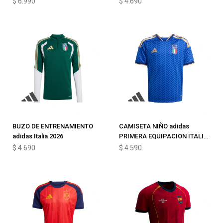
$
6.990
$
4.690
BUZO DE ENTRENAMIENTO
CAMISETA NIÑO adidas
adidas Italia 2026
PRIMERA EQUIPACION ITALIA
2026
$
4.690
$
4.590