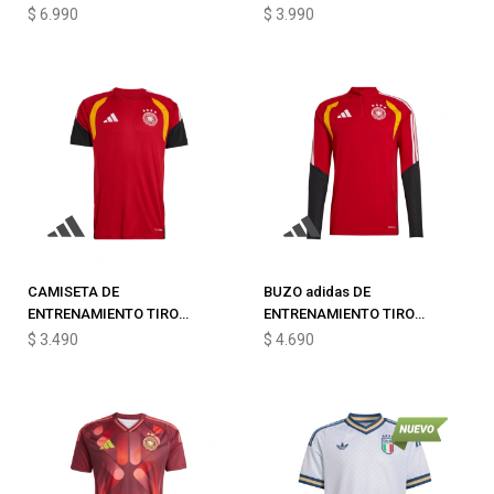
$
6.990
$
3.990
CAMISETA DE
BUZO adidas DE
ENTRENAMIENTO TIRO
ENTRENAMIENTO TIRO
ALEMANIA 26
TRAINING ALEMANIA 26
$
3.490
$
4.690