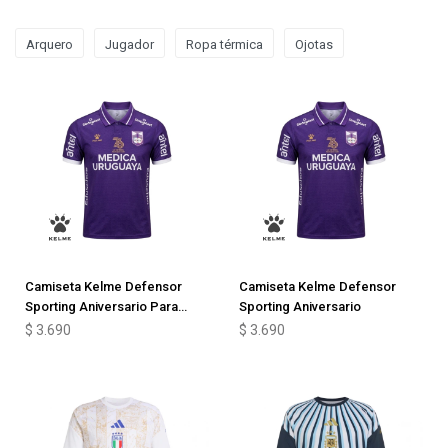
Arquero
Jugador
Ropa térmica
Ojotas
Camiseta Kelme Defensor
Camiseta Kelme Defensor
Sporting Aniversario Para
Sporting Aniversario
Niños
$
3.690
$
3.690