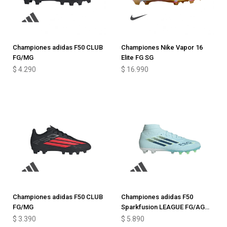
Championes adidas F50 CLUB
Championes Nike Vapor 16
FG/MG
Elite FG SG
$
4.290
$
16.990
Championes adidas F50 CLUB
Championes adidas F50
FG/MG
Sparkfusion LEAGUE FG/AG
Junior
$
3.390
$
5.890