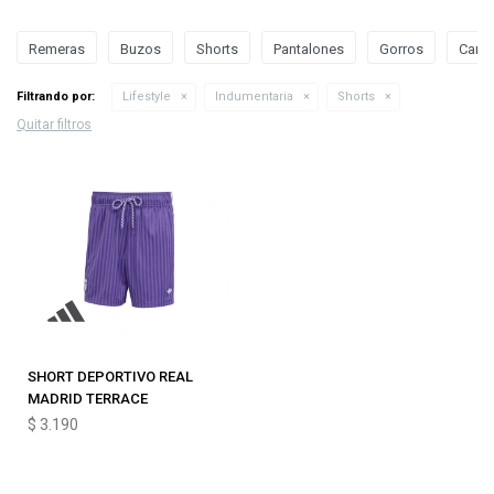
Remeras
Buzos
Shorts
Pantalones
Gorros
Camp
Filtrando por:
Lifestyle
Indumentaria
Shorts
Quitar filtros
SHORT DEPORTIVO REAL
MADRID TERRACE
$
3.190