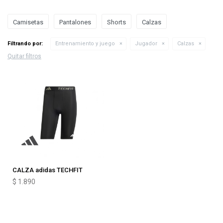
Camisetas
Pantalones
Shorts
Calzas
Filtrando por:
Entrenamiento y juego
Jugador
Calzas
Quitar filtros
CALZA adidas TECHFIT
$
1.890