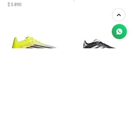
$
5.890
Championes adidas F50 Club
Championes Goletto IX TF de
Terreno Firme
niño
$
4.290
$
2.990