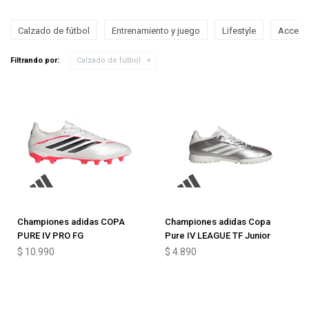
Calzado de fútbol
Entrenamiento y juego
Lifestyle
Acceso
Filtrando por:
Calzado de fútbol
Championes adidas COPA
Championes adidas Copa
PURE IV PRO FG
Pure IV LEAGUE TF Junior
$
10.990
$
4.890