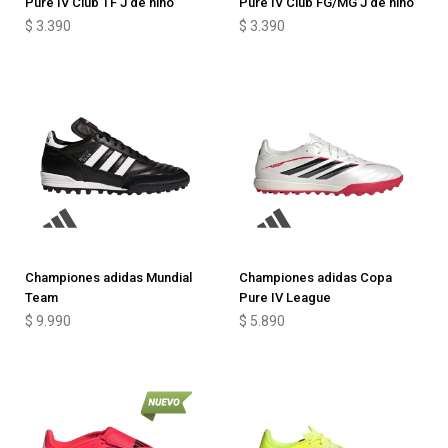
Pure IV Club TF J de niño
Pure IV Club FG/MG J de niño
$
3.390
$
3.390
Championes adidas Mundial
Championes adidas Copa
Team
Pure IV League
$
9.990
$
5.890