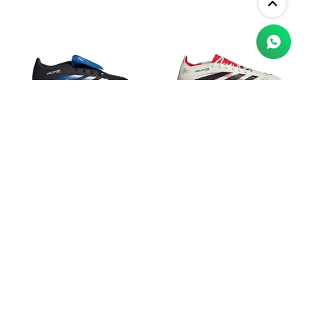
Championes adidas Predator
Championes adidas Predator
League JB de niño
Elite
$
4.590
$
17.990