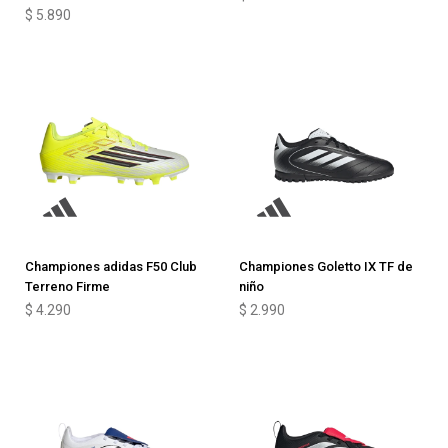
$
5.890
Championes adidas F50 Club
Championes Goletto IX TF de
Terreno Firme
niño
$
4.290
$
2.990