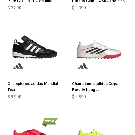
Pure IV Club TF J de niño
Pure IV Club FG/MG J de niño
$
3.390
$
3.390
Championes adidas Mundial
Championes adidas Copa
Team
Pure IV League
$
9.990
$
5.890