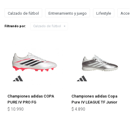
Calzado de fútbol
Entrenamiento y juego
Lifestyle
Acceso
Filtrando por:
Calzado de fútbol
Championes adidas COPA
Championes adidas Copa
PURE IV PRO FG
Pure IV LEAGUE TF Junior
$
10.990
$
4.890